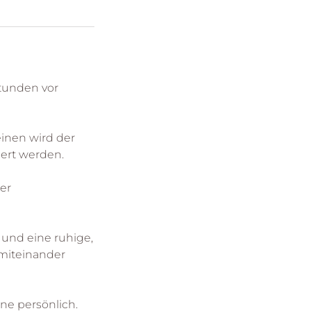
tunden vor
einen wird der
iert werden.
er
 und eine ruhige,
miteinander