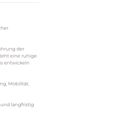
cher
ührung der
teht eine ruhige
is entwickeln
g, Mobilität,
 und langfristig