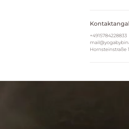
Kontaktanga
+4915784228833
mail@yogabybin
Hornsteinstraße 