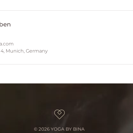
ben
a.com
14, Munich, Germany
​© 2026 YOGA BY BINA