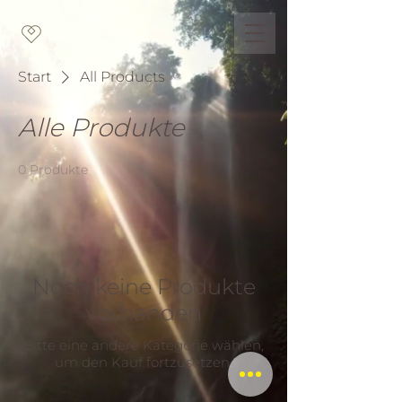
Start
All Products
Alle Produkte
0 Produkte
Noch keine Produkte
vorhanden
Bitte eine andere Kategorie wählen,
um den Kauf fortzusetzen.